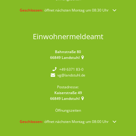
Klicken, um weitere Öffnungs- oder Schließzeiten auszublenden
Geschlossen:
öffnet nächsten Montag um 08:30 Uhr
Einwohnermeldeamt
Bahnstraße 80
66849
Landstuhl
+49 6371 83-0
vg@landstuhl.de
Postadresse:
Kaiserstraße 49
66849
Landstuhl
Öffnungszeiten
Klicken, um weitere Öffnungs- oder Schließzeiten auszublenden
Geschlossen:
öffnet nächsten Montag um 08:00 Uhr