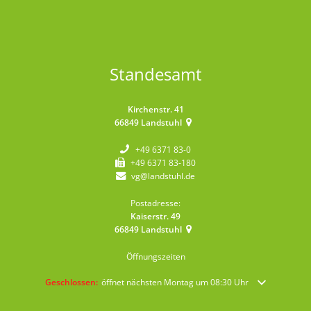
Standesamt
Kirchenstr. 41
66849
Landstuhl
+49 6371 83-0
+49 6371 83-180
vg@landstuhl.de
Postadresse:
Kaiserstr. 49
66849
Landstuhl
Öffnungszeiten
Klicken, um weitere Öffnungs- oder Schließzeiten auszublenden
Geschlossen:
öffnet nächsten Montag um 08:30 Uhr