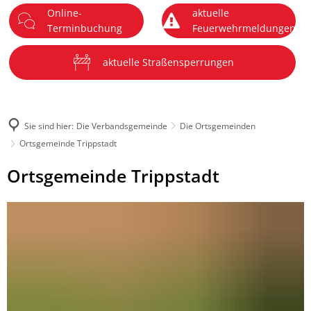
Online-
aktuelle
DE
Terminbuchung
Feuerwehrmeldungen
Menü
aktuelle Straßensperrungen
Sie sind hier:
Die Verbandsgemeinde
Die Ortsgemeinden
Ortsgemeinde Trippstadt
Ortsgemeinde
Ortsgemeinde Trippstadt
Trippstadt