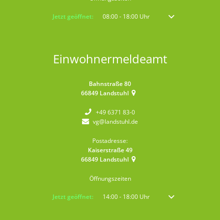
Klicken, um weitere Öffnungs- oder Schließzeiten auszublenden
Jetzt geöffnet:
08:00
-
18:00
Uhr
Von 08:00 bis 18:00 
Einwohnermeldeamt
Bahnstraße 80
66849
Landstuhl
+49 6371 83-0
vg@landstuhl.de
Postadresse:
Kaiserstraße 49
66849
Landstuhl
Öffnungszeiten
Klicken, um weitere Öffnungs- oder Schließzeiten auszublenden
Jetzt geöffnet:
14:00
-
18:00
Uhr
Von 14:00 bis 18:00 