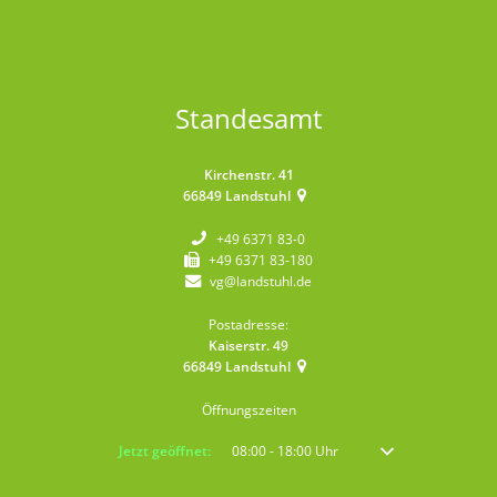
Standesamt
Kirchenstr. 41
66849
Landstuhl
+49 6371 83-0
+49 6371 83-180
vg@landstuhl.de
Postadresse:
Kaiserstr. 49
66849
Landstuhl
Öffnungszeiten
Klicken, um weitere Öffnungs- oder Schließzeiten auszublenden
Jetzt geöffnet:
08:00
-
18:00
Uhr
Von 08:00 bis 18:00 