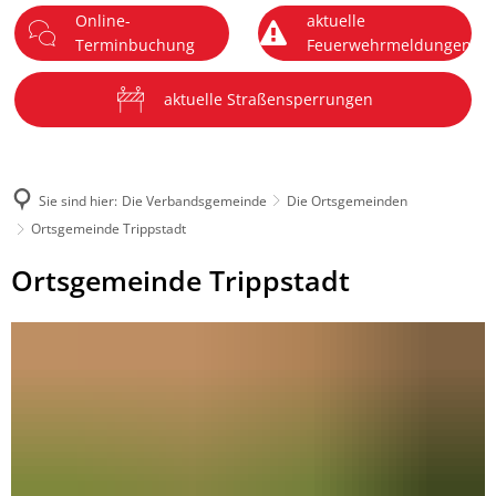
Online-
aktuelle
DE
Terminbuchung
Feuerwehrmeldungen
Menü
aktuelle Straßensperrungen
Sie sind hier:
Die Verbandsgemeinde
Die Ortsgemeinden
Ortsgemeinde Trippstadt
Ortsgemeinde
Ortsgemeinde Trippstadt
Trippstadt