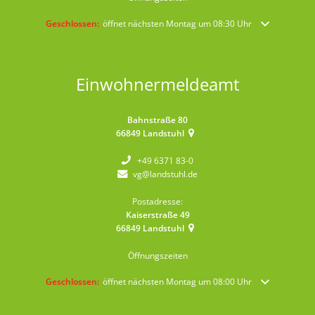
Klicken, um weitere Öffnungs- oder Schließzeiten auszublenden
Geschlossen:
öffnet nächsten Montag um 08:30 Uhr
Einwohnermeldeamt
Bahnstraße 80
66849
Landstuhl
+49 6371 83-0
vg@landstuhl.de
Postadresse:
Kaiserstraße 49
66849
Landstuhl
Öffnungszeiten
Klicken, um weitere Öffnungs- oder Schließzeiten auszublenden
Geschlossen:
öffnet nächsten Montag um 08:00 Uhr