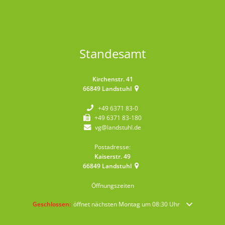
Standesamt
Kirchenstr. 41
66849
Landstuhl
+49 6371 83-0
+49 6371 83-180
vg@landstuhl.de
Postadresse:
Kaiserstr. 49
66849
Landstuhl
Öffnungszeiten
Klicken, um weitere Öffnungs- oder Schließzeiten auszublenden
Geschlossen:
öffnet nächsten Montag um 08:30 Uhr