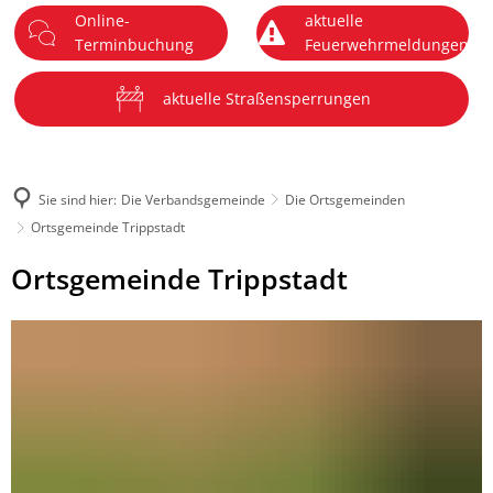
Online-
aktuelle
DE
Terminbuchung
Feuerwehrmeldungen
Menü
aktuelle Straßensperrungen
Sie sind hier:
Die Verbandsgemeinde
Die Ortsgemeinden
Ortsgemeinde Trippstadt
Ortsgemeinde
Ortsgemeinde Trippstadt
Trippstadt