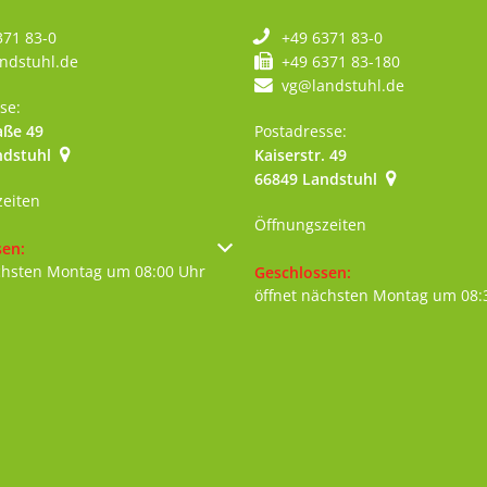
371 83-0
+49 6371 83-0
ndstuhl.de
+49 6371 83-180
vg@landstuhl.de
se:
aße 49
Postadresse:
ndstuhl
Kaiserstr. 49
szublenden
66849
Landstuhl
zeiten
Öffnungszeiten
um weitere Öffnungs- oder Schließzeiten auszublenden
sen:
chsten Montag um 08:00 Uhr
Klicken, um weitere Öffnungs- 
Geschlossen:
öffnet nächsten Montag um 08: