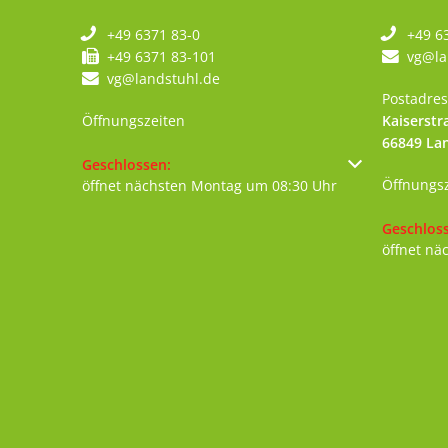
+49 6371 83-0
+49 6
+49 6371 83-101
vg@la
vg@landstuhl.de
Postadres
Öffnungszeiten
Kaiserstr
66849
La
Klicken, um weitere Öffnungs- oder Schließzeiten au
Geschlossen:
Öffnungs
öffnet nächsten Montag um 08:30 Uhr
Klicken, 
Geschlos
öffnet nä