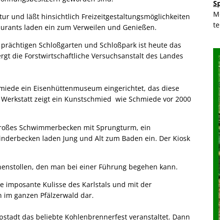
S
M
tur und läßt hinsichtlich Freizeitgestaltungsmöglichkeiten
t
aurants laden ein zum Verweilen und Genießen.
 prächtigen Schloßgarten und Schloßpark ist heute das
gt die Forstwirtschaftliche Versuchsanstalt des Landes
hmiede ein Eisenhüttenmuseum eingerichtet, das diese
r Werkstatt zeigt ein Kunstschmied wie Schmiede vor 2000
n großes Schwimmerbecken mit Sprungturm, ein
nderbecken laden Jung und Alt zum Baden ein. Der Kiosk
unnenstollen, den man bei einer Führung begehen kann.
e imposante Kulisse des Karlstals und mit der
n im ganzen Pfälzerwald dar.
tadt das beliebte Kohlenbrennerfest veranstaltet. Dann