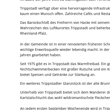
Trippstadt verfügt über eine hervorragende Infrastruk
kaum einen Wunsch offen. Zahlreiche Cafés und Rest
Das Barockschloß des Freiherrn von Hacke mit seinem
Wahrzeichen des Luftkurortes Trippstadt und beherber
Rheinland-Pfalz.
In der Gemeinde ist in einer renovierten früheren Sc
wichtige Erwerbsquelle wieder lebendig macht. In de
Jahren gearbeitet haben.
Seit 1975 gibt es in Trippstadt das Warmfreibad. Ei
Nichtschwimmerbecken mit großer Rutsche und ein Ki
bietet Speisen und Getränke zur Stärkung an.
Ein weiteres Trippstadter Glanzstück ist der alte Br
Unterhalb von Trippstadt bietet sich dem Wanderer di
Karlstalschlucht das wohl wildromantischste Fleckche
An jedem ersten September-Wochenende wird in Tripps