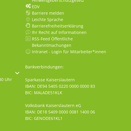
Hinweisgeberschutzgesetz
EDV
Barriere melden
Leichte Sprache
Barrierefreiheitserklärung
Ihr Recht auf Informationen
RSS-Feed Öffentliche
Bekanntmachungen
Intranet - Login für Mitarbeiter*innen
Bankverbindungen:
oder Schließzeiten auszublenden
30 Uhr
Sparkasse Kaiserslautern
IBAN: DE94 5405 0220 0000 0000 83
BIC: MALADE51KLK
Volksbank Kaiserslautern eG
IBAN: DE18 5409 0000 0081 1400 06
BIC: GENODE61KL1