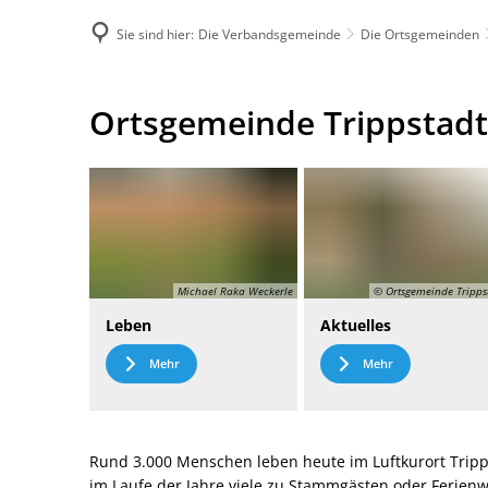
Sie sind hier:
Die Verbandsgemeinde
Die Ortsgemeinden
DE
Menü
Kontak
Ortsgemeinde
Ortsgemeinde Trippstadt
Trippstadt
Michael Raka Weckerle
© Ortsgemeinde Tripps
Leben
Aktuelles
Mehr
Mehr
Rund 3.000 Menschen leben heute im Luftkurort Tripp
im Laufe der Jahre viele zu Stammgästen oder Ferie