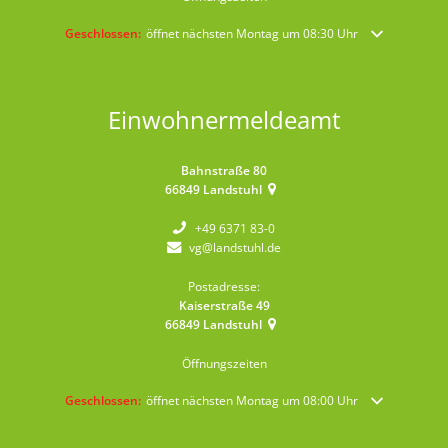
Klicken, um weitere Öffnungs- oder Schließzeiten auszublenden
Geschlossen:
öffnet nächsten Montag um 08:30 Uhr
Einwohnermeldeamt
Bahnstraße 80
66849
Landstuhl
+49 6371 83-0
vg@landstuhl.de
Postadresse:
Kaiserstraße 49
66849
Landstuhl
Öffnungszeiten
Klicken, um weitere Öffnungs- oder Schließzeiten auszublenden
Geschlossen:
öffnet nächsten Montag um 08:00 Uhr