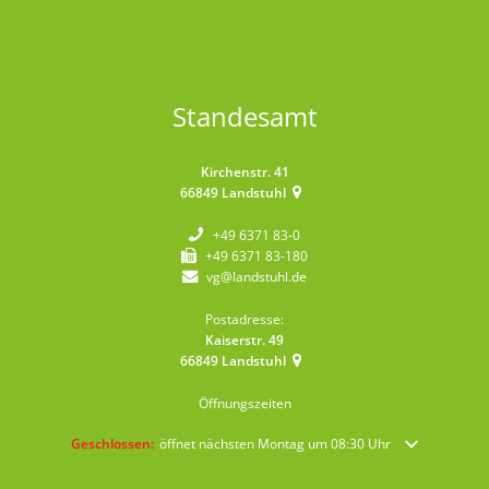
Standesamt
Kirchenstr. 41
66849
Landstuhl
+49 6371 83-0
+49 6371 83-180
vg@landstuhl.de
Postadresse:
Kaiserstr. 49
66849
Landstuhl
Öffnungszeiten
Klicken, um weitere Öffnungs- oder Schließzeiten auszublenden
Geschlossen:
öffnet nächsten Montag um 08:30 Uhr