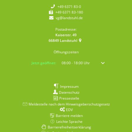
+49 6371 83-0
+49 6371 83-180
vg@landstuhl.de
Postadresse:
Kaiserstr. 49
66849
Landstuhl
Öffnungszeiten
Klicken, um weitere Öffnungs- oder Schließzeiten auszublenden
Jetzt geöffnet:
08:00
-
18:00
Uhr
Von 08:00 bis 18:00 
Impressum
Datenschutz
Pressestelle
Meldestelle nach dem Hinweisgeberschutzgesetz
EDV
Barriere melden
Leichte Sprache
Barrierefreiheitserklärung