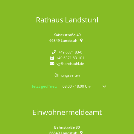
Rathaus Landstuhl
Kaiserstraße 49
66849
Landstuhl
+49 6371 83-0
+49 6371 83-101
vg@landstuhl.de
Öffnungszeiten
Klicken, um weitere Öffnungs- oder Schließzeiten auszublenden
Jetzt geöffnet:
08:00
-
18:00
Uhr
Von 08:00 bis 18:00 
Einwohnermeldeamt
Bahnstraße 80
66849
Landstuhl