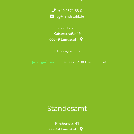
+49 6371 83-0
vg@landstuhl.de
Postadresse:
Kaiserstraße 49
66849
Landstuhl
Öffnungszeiten
Klicken, um weitere Öffnungs- oder Schließzeiten auszublenden
Jetzt geöffnet:
08:00
-
12:00
Uhr
Von 08:00 bis 12:00 
Standesamt
Kirchenstr. 41
66849
Landstuhl