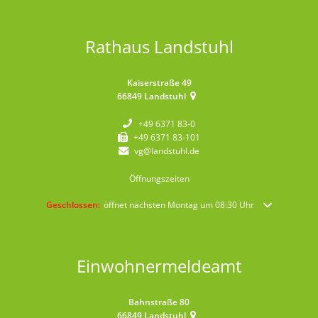
Rathaus Landstuhl
Kaiserstraße 49
66849
Landstuhl
+49 6371 83-0
+49 6371 83-101
vg@landstuhl.de
Öffnungszeiten
Klicken, um weitere Öffnungs- oder Schließzeiten auszublenden
Geschlossen:
öffnet nächsten Montag um 08:30 Uhr
Einwohnermeldeamt
Bahnstraße 80
66849
Landstuhl