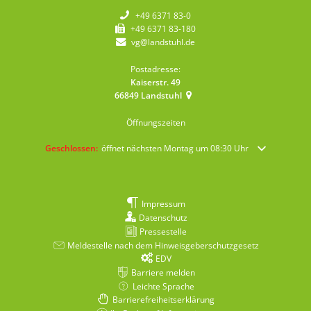
+49 6371 83-0
+49 6371 83-180
vg@landstuhl.de
Postadresse:
Kaiserstr. 49
66849
Landstuhl
Öffnungszeiten
Klicken, um weitere Öffnungs- oder Schließzeiten auszublenden
Geschlossen:
öffnet nächsten Montag um 08:30 Uhr
Impressum
Datenschutz
Pressestelle
Meldestelle nach dem Hinweisgeberschutzgesetz
EDV
Barriere melden
Leichte Sprache
Barrierefreiheitserklärung