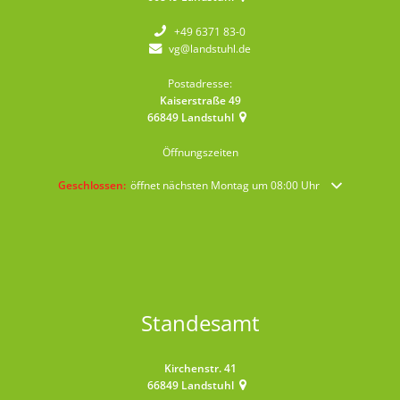
+49 6371 83-0
vg@landstuhl.de
Postadresse:
Kaiserstraße 49
66849
Landstuhl
Öffnungszeiten
Klicken, um weitere Öffnungs- oder Schließzeiten auszublenden
Geschlossen:
öffnet nächsten Montag um 08:00 Uhr
Standesamt
Kirchenstr. 41
66849
Landstuhl