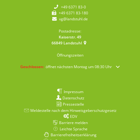
+49 6371 83-0
+49 6371 83-180
vg@landstuhl.de
Postadresse:
Kaiserstr. 49
66849
Landstuhl
Öffnungszeiten
Klicken, um weitere Öffnungs- oder Schließzeiten auszublenden
Geschlossen:
öffnet nächsten Montag um 08:30 Uhr
Impressum
Datenschutz
Pressestelle
Meldestelle nach dem Hinweisgeberschutzgesetz
EDV
Barriere melden
Leichte Sprache
Barrierefreiheitserklärung