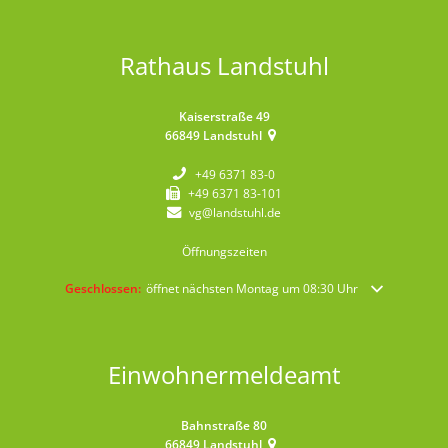
Rathaus Landstuhl
Kaiserstraße 49
66849
Landstuhl
+49 6371 83-0
+49 6371 83-101
vg@landstuhl.de
Öffnungszeiten
Klicken, um weitere Öffnungs- oder Schließzeiten auszublenden
Geschlossen:
öffnet nächsten Montag um 08:30 Uhr
Einwohnermeldeamt
Bahnstraße 80
66849
Landstuhl