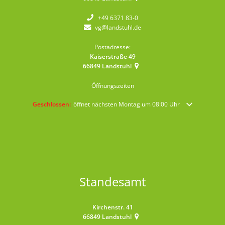
+49 6371 83-0
vg@landstuhl.de
Postadresse:
Kaiserstraße 49
66849
Landstuhl
Öffnungszeiten
Klicken, um weitere Öffnungs- oder Schließzeiten auszublenden
Geschlossen:
öffnet nächsten Montag um 08:00 Uhr
Standesamt
Kirchenstr. 41
66849
Landstuhl