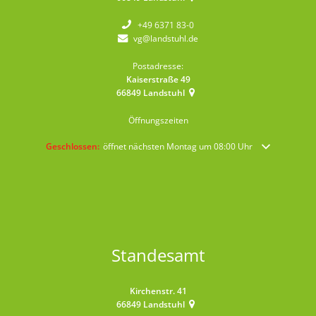
+49 6371 83-0
vg@landstuhl.de
Postadresse:
Kaiserstraße 49
66849
Landstuhl
Öffnungszeiten
Klicken, um weitere Öffnungs- oder Schließzeiten auszublenden
Geschlossen:
öffnet nächsten Montag um 08:00 Uhr
Standesamt
Kirchenstr. 41
66849
Landstuhl