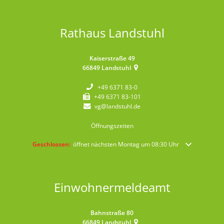
Rathaus Landstuhl
Kaiserstraße 49
66849
Landstuhl
+49 6371 83-0
+49 6371 83-101
vg@landstuhl.de
Öffnungszeiten
Klicken, um weitere Öffnungs- oder Schließzeiten auszublenden
Geschlossen:
öffnet nächsten Montag um 08:30 Uhr
Einwohnermeldeamt
Bahnstraße 80
66849
Landstuhl