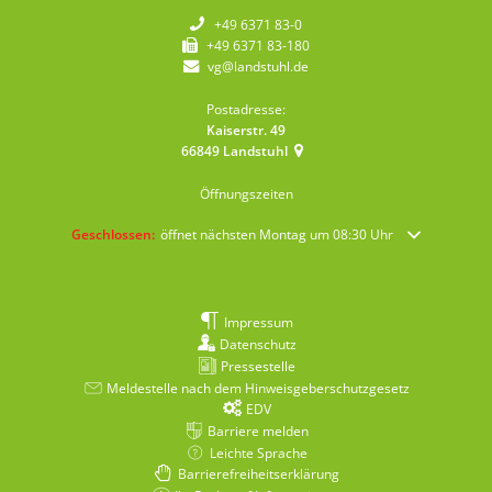
+49 6371 83-0
+49 6371 83-180
vg@landstuhl.de
Postadresse:
Kaiserstr. 49
66849
Landstuhl
Öffnungszeiten
Klicken, um weitere Öffnungs- oder Schließzeiten auszublenden
Geschlossen:
öffnet nächsten Montag um 08:30 Uhr
Impressum
Datenschutz
Pressestelle
Meldestelle nach dem Hinweisgeberschutzgesetz
EDV
Barriere melden
Leichte Sprache
Barrierefreiheitserklärung