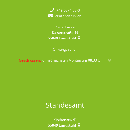
+49 6371 83-0
vg@landstuhl.de
Postadresse:
Kaiserstraße 49
66849
Landstuhl
Öffnungszeiten
Klicken, um weitere Öffnungs- oder Schließzeiten auszublenden
Geschlossen:
öffnet nächsten Montag um 08:00 Uhr
Standesamt
Kirchenstr. 41
66849
Landstuhl