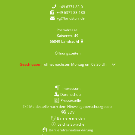
+49 6371 83-0
+49 6371 83-180
vg@landstuhl.de
Postadresse:
Kaiserstr. 49
66849
Landstuhl
Öffnungszeiten
Klicken, um weitere Öffnungs- oder Schließzeiten auszublenden
Geschlossen:
öffnet nächsten Montag um 08:30 Uhr
Impressum
Datenschutz
Pressestelle
Meldestelle nach dem Hinweisgeberschutzgesetz
EDV
Barriere melden
Leichte Sprache
Barrierefreiheitserklärung