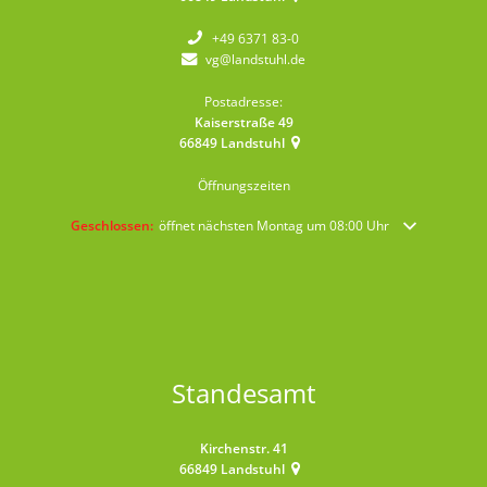
+49 6371 83-0
vg@landstuhl.de
Postadresse:
Kaiserstraße 49
66849
Landstuhl
Öffnungszeiten
Klicken, um weitere Öffnungs- oder Schließzeiten auszublenden
Geschlossen:
öffnet nächsten Montag um 08:00 Uhr
Standesamt
Kirchenstr. 41
66849
Landstuhl