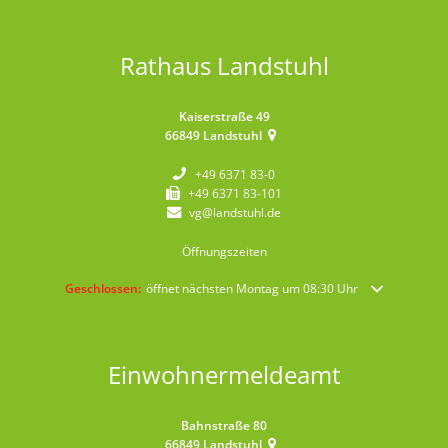
Rathaus Landstuhl
Kaiserstraße 49
66849
Landstuhl
+49 6371 83-0
+49 6371 83-101
vg@landstuhl.de
Öffnungszeiten
Klicken, um weitere Öffnungs- oder Schließzeiten auszublenden
Geschlossen:
öffnet nächsten Montag um 08:30 Uhr
Einwohnermeldeamt
Bahnstraße 80
66849
Landstuhl