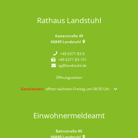
Rathaus Landstuhl
Kaiserstraße 49
66849
Landstuhl
+49 6371 83-0
+49 6371 83-101
vg@landstuhl.de
Öffnungszeiten
Klicken, um weitere Öffnungs- oder Schließzeiten auszublenden
Geschlossen:
öffnet nächsten Freitag um 08:30 Uhr
Einwohnermeldeamt
Bahnstraße 80
66849
Landstuhl