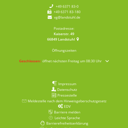
+49 6371 83-0
+49 6371 83-180
vg@landstuhl.de
Postadresse:
Kaiserstr. 49
66849
Landstuhl
Öffnungszeiten
Klicken, um weitere Öffnungs- oder Schließzeiten auszublenden
Geschlossen:
öffnet nächsten Freitag um 08:30 Uhr
Impressum
Datenschutz
Pressestelle
Meldestelle nach dem Hinweisgeberschutzgesetz
EDV
Barriere melden
Leichte Sprache
Barrierefreiheitserklärung