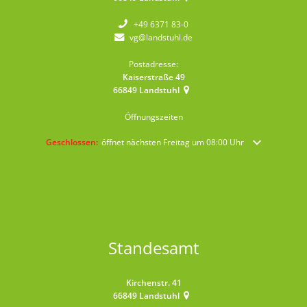
+49 6371 83-0
vg@landstuhl.de
Postadresse:
Kaiserstraße 49
66849
Landstuhl
Öffnungszeiten
Klicken, um weitere Öffnungs- oder Schließzeiten auszublenden
Geschlossen:
öffnet nächsten Freitag um 08:00 Uhr
Standesamt
Kirchenstr. 41
66849
Landstuhl