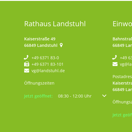
Rathaus Landstuhl
Einw
Kaiserstraße 49
Bahnstra
66849
Landstuhl
66849
La
+49 6371 83-0
+49 6
+49 6371 83-101
vg@la
vg@landstuhl.de
Postadres
Öffnungszeiten
Kaiserstr
66849
La
Klicken, um weitere Öffnungs- oder Schließzeiten au
Jetzt geöffnet:
08:30
-
12:00
Uhr
Von 08:30 bis 12
Öffnungs
Klicken, 
Jetzt geöf