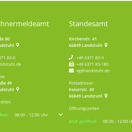
ohnermeldeamt
Standesamt
ße 80
Kirchenstr. 41
ndstuhl
66849
Landstuhl
371 83-0
+49 6371 83-0
ndstuhl.de
+49 6371 83-180
vg@landstuhl.de
se:
aße 49
Postadresse:
ndstuhl
Kaiserstr. 49
szublenden
:00 Uhr
66849
Landstuhl
zeiten
Öffnungszeiten
um weitere Öffnungs- oder Schließzeiten auszublenden
fnet:
08:00
-
12:00
Uhr
Von 08:00 bis 12:00 Uhr
Klicken, um weitere Öffnungs- 
Jetzt geöffnet:
08:30
-
12:00
U