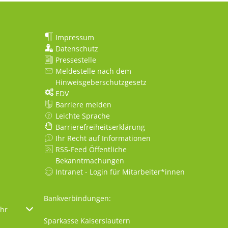
Impressum
Datenschutz
Pressestelle
Meldestelle nach dem
Hinweisgeberschutzgesetz
EDV
Barriere melden
Leichte Sprache
Barrierefreiheitserklärung
Ihr Recht auf Informationen
RSS-Feed Öffentliche
Bekanntmachungen
Intranet - Login für Mitarbeiter*innen
Bankverbindungen:
oder Schließzeiten auszublenden
hr
Von 08:30 bis 12:00 Uhr
Sparkasse Kaiserslautern