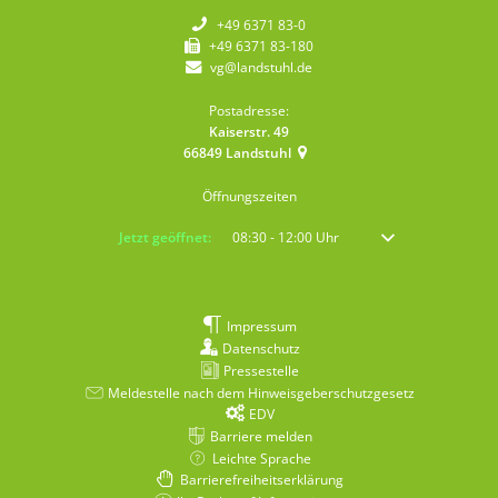
+49 6371 83-0
+49 6371 83-180
vg@landstuhl.de
Postadresse:
Kaiserstr. 49
66849
Landstuhl
Öffnungszeiten
Klicken, um weitere Öffnungs- oder Schließzeiten auszublenden
Jetzt geöffnet:
08:30
-
12:00
Uhr
Von 08:30 bis 12:00 
Impressum
Datenschutz
Pressestelle
Meldestelle nach dem Hinweisgeberschutzgesetz
EDV
Barriere melden
Leichte Sprache
Barrierefreiheitserklärung