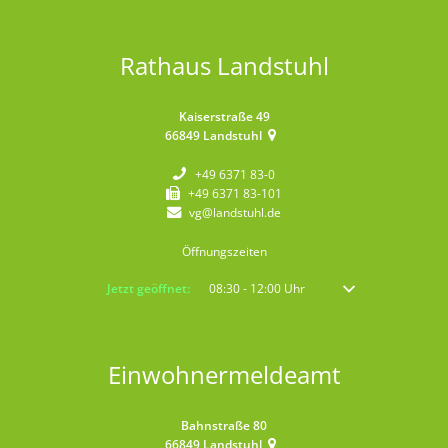
Rathaus Landstuhl
Kaiserstraße 49
66849
Landstuhl
+49 6371 83-0
+49 6371 83-101
vg@landstuhl.de
Öffnungszeiten
Klicken, um weitere Öffnungs- oder Schließzeiten auszublenden
Jetzt geöffnet:
08:30
-
12:00
Uhr
Von 08:30 bis 12:00 
Einwohnermeldeamt
Bahnstraße 80
66849
Landstuhl