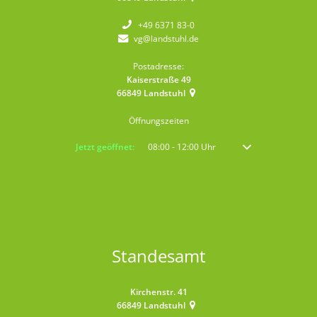
+49 6371 83-0
vg@landstuhl.de
Postadresse:
Kaiserstraße 49
66849
Landstuhl
Öffnungszeiten
Klicken, um weitere Öffnungs- oder Schließzeiten auszublenden
Jetzt geöffnet:
08:00
-
12:00
Uhr
Von 08:00 bis 12:00 
Standesamt
Kirchenstr. 41
66849
Landstuhl