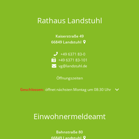
Rathaus Landstuhl
Kaiserstraße 49
66849
Landstuhl
+49 6371 83-0
+49 6371 83-101
vg@landstuhl.de
Öffnungszeiten
Klicken, um weitere Öffnungs- oder Schließzeiten auszublenden
Geschlossen:
öffnet nächsten Montag um 08:30 Uhr
Einwohnermeldeamt
Bahnstraße 80
66849
Landstuhl