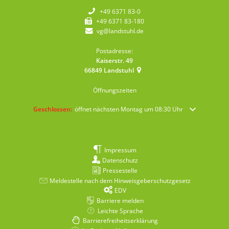
+49 6371 83-0
+49 6371 83-180
vg@landstuhl.de
Postadresse:
Kaiserstr. 49
66849
Landstuhl
Öffnungszeiten
Klicken, um weitere Öffnungs- oder Schließzeiten auszublenden
Geschlossen:
öffnet nächsten Montag um 08:30 Uhr
Impressum
Datenschutz
Pressestelle
Meldestelle nach dem Hinweisgeberschutzgesetz
EDV
Barriere melden
Leichte Sprache
Barrierefreiheitserklärung