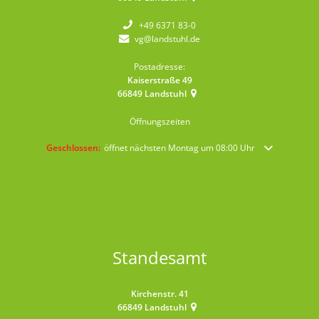
+49 6371 83-0
vg@landstuhl.de
Postadresse:
Kaiserstraße 49
66849
Landstuhl
Öffnungszeiten
Klicken, um weitere Öffnungs- oder Schließzeiten auszublenden
Geschlossen:
öffnet nächsten Montag um 08:00 Uhr
Standesamt
Kirchenstr. 41
66849
Landstuhl