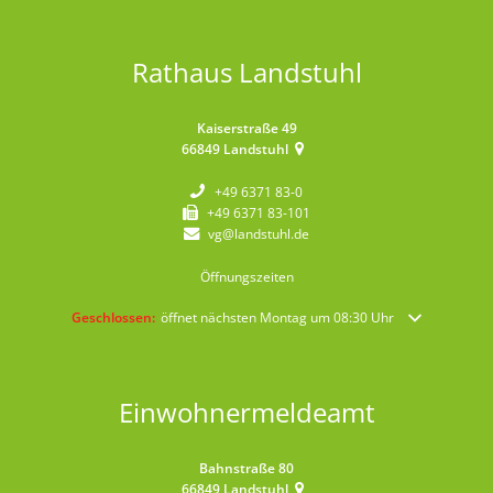
Rathaus Landstuhl
Kaiserstraße 49
66849
Landstuhl
+49 6371 83-0
+49 6371 83-101
vg@landstuhl.de
Öffnungszeiten
Klicken, um weitere Öffnungs- oder Schließzeiten auszublenden
Geschlossen:
öffnet nächsten Montag um 08:30 Uhr
Einwohnermeldeamt
Bahnstraße 80
66849
Landstuhl