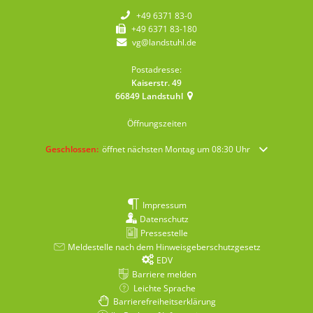
+49 6371 83-0
+49 6371 83-180
vg@landstuhl.de
Postadresse:
Kaiserstr. 49
66849
Landstuhl
Öffnungszeiten
Klicken, um weitere Öffnungs- oder Schließzeiten auszublenden
Geschlossen:
öffnet nächsten Montag um 08:30 Uhr
Impressum
Datenschutz
Pressestelle
Meldestelle nach dem Hinweisgeberschutzgesetz
EDV
Barriere melden
Leichte Sprache
Barrierefreiheitserklärung