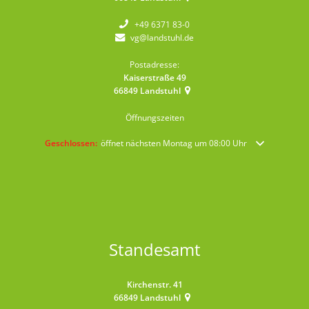
+49 6371 83-0
vg@landstuhl.de
Postadresse:
Kaiserstraße 49
66849
Landstuhl
Öffnungszeiten
Klicken, um weitere Öffnungs- oder Schließzeiten auszublenden
Geschlossen:
öffnet nächsten Montag um 08:00 Uhr
Standesamt
Kirchenstr. 41
66849
Landstuhl